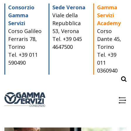
Skip
Consorzio
Sede Verona
Gamma
to
content
Gamma
Viale della
Servizi
Servizi
Repubblica
Academy
Corso Galileo
53, Verona
Corso
Ferraris 78,
Tel. +39 045
Dante 45,
Torino
4647500
Torino
Tel. +39 011
Tel. +39
590490
011
0360940