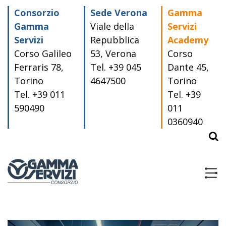
Skip
Consorzio
Sede Verona
Gamma
to
content
Gamma
Viale della
Servizi
Servizi
Repubblica
Academy
Corso Galileo
53, Verona
Corso
Ferraris 78,
Tel. +39 045
Dante 45,
Torino
4647500
Torino
Tel. +39 011
Tel. +39
590490
011
0360940