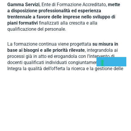
Gamma Servizi
, Ente di Formazione Accreditato,
mette
a disposizione professionalità ed esperienza
trentennale a favore delle imprese nello sviluppo di
piani formativi
finalizzati alla crescita e alla
qualificazione del personale.
La formazione continua viene progettata
su misura in
base ai bisogni e alle priorità rilevate
, integrandola ai
processi già in atto ed erogandola con l’intervento di
docenti qualificati individuati congiuntamente al cliente.
Integra la qualità dell’offerta la ricerca e la gestione delle
opportunità di finanziamento del piano formativo.
ACCESSO AI FONDI
INTERPROFESSIONALI
I Fondi Interprofessionali o
“Fondi Paritetici
Interprofessionali nazionali per la formazione continua”
istituiti con provvedimento legislativo dall’
articolo 118
del 23 dicembre 2000, n. 388, sono organismi di natura