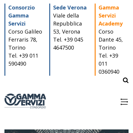
Skip
Consorzio
Sede Verona
Gamma
to
content
Gamma
Viale della
Servizi
Servizi
Repubblica
Academy
Corso Galileo
53, Verona
Corso
Ferraris 78,
Tel. +39 045
Dante 45,
Torino
4647500
Torino
Tel. +39 011
Tel. +39
590490
011
0360940