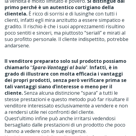
la vendita è molto limitato e povero.
Si distingue dal
primo perché è un autentico cortigiano della
clientela.
È ricco di sorrisi e di lusinghe con tutti i
clienti, infatti egli mira anzitutto a essere simpatico e
gradito. Il rischio è che i suoi apprezzamenti risultino
poco sentiti e sinceri, ma piuttosto “seriali” e mirati al
suo profitto personale. Il cliente indispettito, potrebbe
andarsene.
Il venditore preparato solo sul prodotto possiamo
chiamarlo
“
Spara-Vantaggi al buio
”.
Infatti, è in
grado di illustrare con molta efficacia i vantaggi
dei propri prodotti, senza però verificare prima se
tali vantaggi siano d’interesse o meno per il
cliente.
Senza alcuna distinzione “spara” a tutti le
stesse prestazioni e questo metodo può far risultare il
venditore interessato esclusivamente a vendere e non
a rendersi utile nei confronti del cliente.
Quest’ultimo infine può anche irritarsi vedendosi
bersagliato dalle prestazioni di un prodotto che poco
hanno a vedere con le sue esigenze.