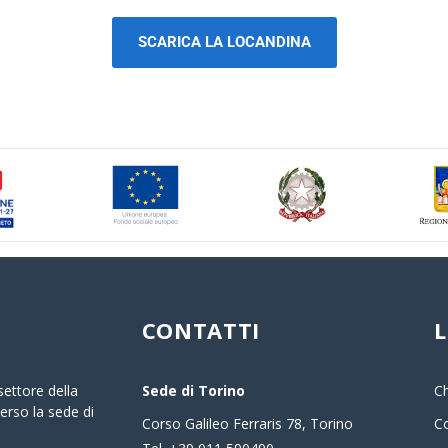
SCARICA LA LOCANDINA
CONTATTI
L
Sede di Torino
C
settore della
erso la sede di
Corso Galileo Ferraris 78, Torino
Co