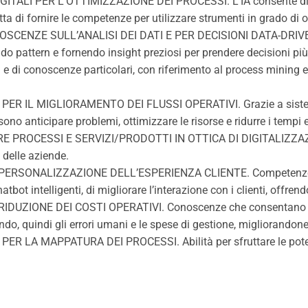
LI PER L’OTTIMIZZAZIONE DEI PROCESSI. L’IA consente di aut
ta di fornire le competenze per utilizzare strumenti in grado di ot
CENZE SULL’ANALISI DEI DATI E PER DECISIONI DATA-DRIVEN. 
ndo pattern e fornendo insight preziosi per prendere decisioni più 
 e di conoscenze particolari, con riferimento al process mining e
 IL MIGLIORAMENTO DEI FLUSSI OPERATIVI. Grazie a sistem
ono anticipare problemi, ottimizzare le risorse e ridurre i tempi e 
 PROCESSI E SERVIZI/PRODOTTI IN OTTICA DI DIGITALIZZAZIO
o delle aziende.
ERSONALIZZAZIONE DELL’ESPERIENZA CLIENTE. Competenze c
bot intelligenti, di migliorare l’interazione con i clienti, offre
 RIDUZIONE DEI COSTI OPERATIVI. Conoscenze che consentano d
do, quindi gli errori umani e le spese di gestione, migliorandone 
A MAPPATURA DEI PROCESSI. Abilità per sfruttare le potenzia