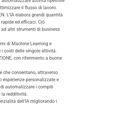
omatizzare attività ripetitive
timizzare il flusso di lavoro.
L’IA elabora grandi quantità
rapide ed efficaci. Ciò
 ad altri strumenti di business
i di Machine Learning e
i costi delle singole attività.
NE, con riferimento a buone
he consentano, attraverso
ndo esperienze personalizzate e
i automatizzare i compiti
la redditività.
lità dell’IA migliorando i