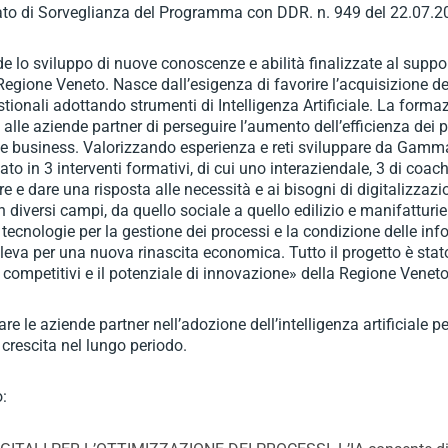
tato di Sorveglianza del Programma con DDR. n. 949 del 22.07.2
ede lo sviluppo di nuove conoscenze e abilità finalizzate al suppo
 Regione Veneto. Nasce dall’esigenza di favorire l’acquisizione 
stionali adottando strumenti di Intelligenza Artificiale. La form
alle aziende partner di perseguire l’aumento dell’efficienza dei p
o e business. Valorizzando esperienza e reti sviluppare da Gamma 
olato in 3 interventi formativi, di cui uno interaziendale, 3 di coa
e e dare una risposta alle necessità e ai bisogni di digitalizzaz
 diversi campi, da quello sociale a quello edilizio e manifatturie
ecnologie per la gestione dei processi e la condizione delle inf
 leva per una nuova rinascita economica. Tutto il progetto è stat
gi competitivi e il potenziale di innovazione» della Regione Veneto
are le aziende partner nell’adozione dell’intelligenza artificiale p
a crescita nel lungo periodo.
: