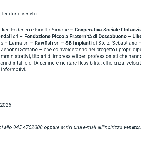
 territorio veneto:
altieri Federico e Finetto Simone –
Cooperativa Sociale l’Infanz
ndali
srl –
Fondazione Piccola Fraternità di Dossobuono
–
Lib
us –
Lama
srl –
Rawfish
srl –
SB Impianti
di Sterzi Sebastiano 
 Zenorini Stefano – che coinvolgeranno nel progetto i propri dip
mministrativi, titolari di impresa e liberi professionisti che han
digitali e di IA per incrementare flessibilità, efficienza, veloci
 informativi.
1/2026
i allo 045.4752080 oppure scrivi una e-mail all’indirizzo
veneto@