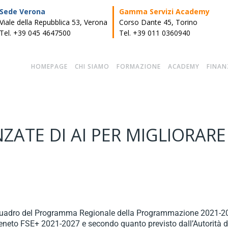
Sede Verona
Gamma Servizi Academy
Viale della Repubblica 53, Verona
Corso Dante 45, Torino
Tel. +39 045 4647500
Tel. +39 011 0360940
HOMEPAGE
CHI SIAMO
FORMAZIONE
ACADEMY
FINAN
ZATE DI AI PER MIGLIORARE 
el quadro del Programma Regionale della Programmazione 2021-2
neto FSE+ 2021-2027 e secondo quanto previsto dall’Autorità di G