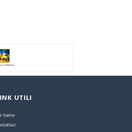
INK UTILI
hi Siamo
ntattaci