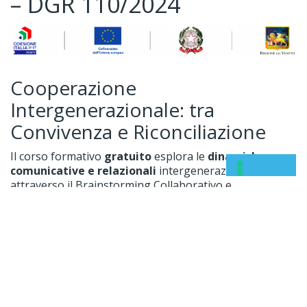
– DGR 110/2024
Cooperazione
Intergenerazionale: tra
Convivenza e Riconciliazione
Il corso formativo
gratuito
esplora le
dinamiche
comunicative e relazionali
intergenerazionali
attraverso il Brainstorming Collaborativo e
simulazioni di scenari di conflitto
. Il percorso mira a
fornire strumenti pratici ed
evidence-based
per
comprendere e gestire le diverse
aspettative e
fabbisogni tra generazioni
, promuovendo un
ambiente collaborativo e inclusivo. Un percorso
teorico-pratico
che offre competenze per migliorare le
relazioni intergenerazionali e
prevenire i conflitti in
contesti organizzativi.