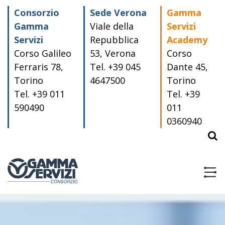
Skip
Consorzio
Sede Verona
Gamma
to
content
Gamma
Viale della
Servizi
Servizi
Repubblica
Academy
Corso Galileo
53, Verona
Corso
Ferraris 78,
Tel. +39 045
Dante 45,
Torino
4647500
Torino
Tel. +39 011
Tel. +39
590490
011
0360940