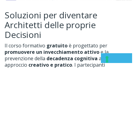
Soluzioni per diventare
Architetti delle proprie
Decisioni
Il corso formativo
gratuito
è progettato per
promuovere un invecchiamento attivo
e la
prevenzione della
decadenza cognitiva
attraverso un
approccio
creativo e pratico
. I partecipanti
acquisiranno competenze per prendere
decisioni
consapevoli e progettare strategie di nudging
personalizzate
, orientate al miglioramento continuo e
alla realizzazione delle proprie
aspirazioni personali.
Tematiche trattate:
Mindfulness e gestione delle emozioni:
strumenti
per sviluppare consapevolezza emotiva e migliorare la